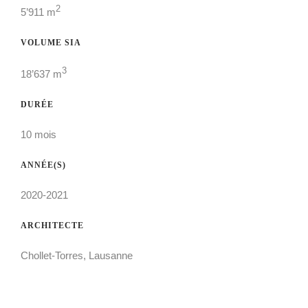
2
5’911 m
VOLUME SIA
3
18’637 m
DURÉE
10 mois
ANNÉE(S)
2020-2021
ARCHITECTE
Chollet-Torres, Lausanne