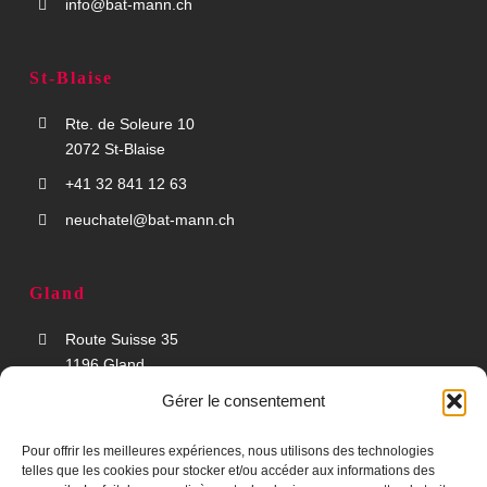
info@bat-mann.ch
St-Blaise
Rte. de Soleure 10
2072 St-Blaise
+41 32 841 12 63
neuchatel@bat-mann.ch
Gland
Route Suisse 35
1196 Gland
+41 22 995 93 93
Gérer le consentement
leman@bat-mann.ch
Pour offrir les meilleures expériences, nous utilisons des technologies
telles que les cookies pour stocker et/ou accéder aux informations des